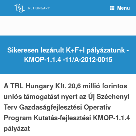
Skip
Menu
to
content
Sikeresen lezárult K+F+I pályázatunk -
KMOP-1.1.4 -11/A-2012-0015
A TRL Hungary Kft. 20,6 millió forintos
uniós támogatást nyert az Új Széchenyi
Terv Gazdaságfejlesztési Operatív
Program Kutatás-fejlesztési KMOP-1.1.4
pályázat