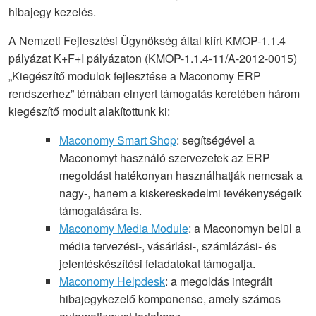
hibajegy kezelés.
A Nemzeti Fejlesztési Ügynökség által kiírt KMOP-1.1.4
pályázat K+F+I pályázaton (KMOP-1.1.4-11/A-2012-0015)
„Kiegészítő modulok fejlesztése a Maconomy ERP
rendszerhez” témában elnyert támogatás keretében három
kiegészítő modult alakítottunk ki:
Maconomy Smart Shop
: segítségével a
Maconomyt használó szervezetek az ERP
megoldást hatékonyan használhatják nemcsak a
nagy-, hanem a kiskereskedelmi tevékenységeik
támogatására is.
Maconomy Media Module
: a Maconomyn belül a
média tervezési-, vásárlási-, számlázási- és
jelentéskészítési feladatokat támogatja.
Maconomy Helpdesk
: a megoldás integrált
hibajegykezelő komponense, amely számos