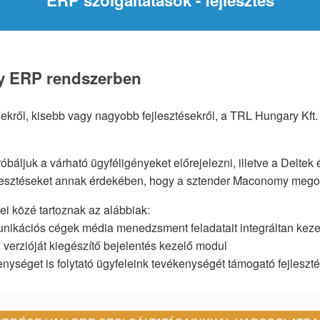
my ERP rendszerben
ől, kisebb vagy nagyobb fejlesztésekről, a TRL Hungary Kft. in
báljuk a várható ügyféligényeket előrejelezni, illetve a Delte
esztéseket annak érdekében, hogy a sztender Maconomy megold
ei közé tartoznak az alábbiak:
unikációs cégek média menedzsment feladatait integráltan ke
verzióját kiegészítő bejelentés kezelő modul
nységet is folytató ügyfeleink tevékenységét támogató fejleszt