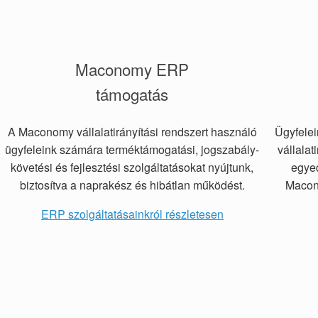
Maconomy ERP
támogatás
A Maconomy vállalatirányítási rendszert használó
Ügyfelei
ügyfeleink számára terméktámogatási, jogszabály-​
vállalat
követési és fejlesztési szolgáltatásokat nyújtunk,
egyed
biztosítva a naprakész és hibátlan működést.
Macono
ERP szolgáltatásainkról részletesen