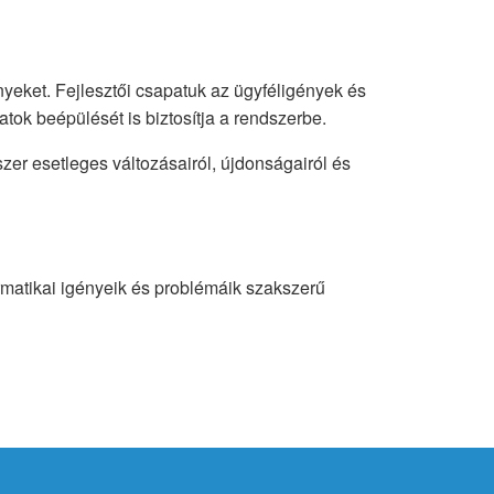
ényeket. Fejlesztői csapatuk az ügyféligények és
ok beépülését is biztosítja a rendszerbe.
er esetleges változásairól, újdonságairól és
ormatikai igényeik és problémáik szakszerű