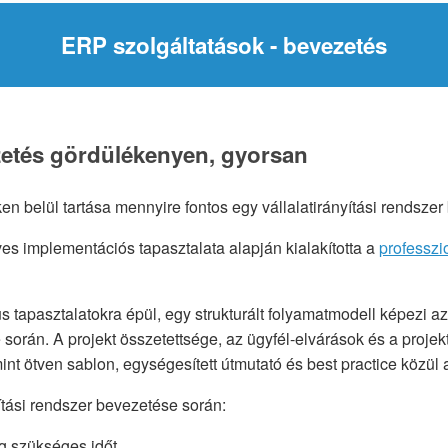
ERP szolgáltatások - bevezetés
tés gördülékenyen, gyorsan
en belül tartása mennyire fontos egy vállalatirányítási rendsze
es implementációs tapasztalata alapján kialakította a
professzi
 tapasztalatokra épül, egy strukturált folyamatmodell képezi az
orán. A projekt összetettsége, az ügyfél-elvárások és a projek
int ötven sablon, egységesített útmutató és best practice közül
tási rendszer bevezetése során:
g szükséges időt