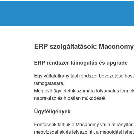
ERP szolgáltatások: Maconomy v
ERP rendszer támogatás és upgrade
Egy vállalatirányítási rendszer bevezetése hos
támogatására.
Meglevő ügyfeleink számára folyamatos termékt
naprakész és hibátlan működését.
Ügyféligények
Fontosnak tartjuk a Maconomy vállalatirányítás
megvizsgálják és felvázolják a megoldási lehe