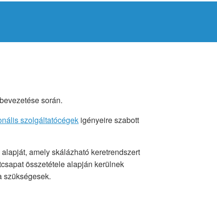
r bevezetése során.
onális szolgáltatócégek
igényeire szabott
 alapját, amely skálázható keretrendszert
tcsapat összetétele alapján kerülnek
 a szükségesek.