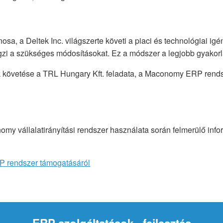
osa, a Deltek Inc. világszerte követi a piaci és technológiai ig
zi a szükséges módosításokat. Ez a módszer a legjobb gyakorlat
ek követése a TRL Hungary Kft. feladata, a Maconomy ERP rendsz
omy vállalatirányítási rendszer használata során felmerülő inf
P rendszer támogatásáról
ERP szolgáltatások - fejlesztés