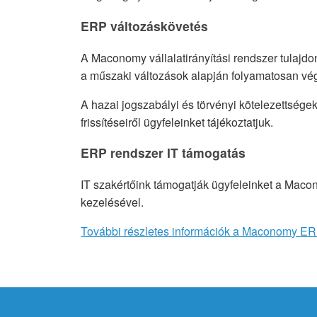
ERP változáskövetés
A Maconomy vállalatirányítási rendszer tulajdon
a műszaki változások alapján folyamatosan vég
A hazai jogszabályi és törvényi kötelezettség
frissítéseiről ügyfeleinket tájékoztatjuk.
ERP rendszer IT támogatás
IT szakértőink támogatják ügyfeleinket a Macon
kezelésével.
További részletes információk a Maconomy ER