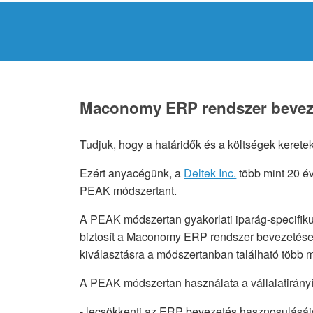
Maconomy ERP rendszer beveze
Tudjuk, hogy a határidők és a költségek keretek
Ezért anyacégünk, a
Deltek Inc.
több mint 20 év
PEAK módszertant.
A PEAK módszertan gyakorlati iparág-specifikus
biztosít a Maconomy ERP rendszer bevezetése s
kiválasztásra a módszertanban található több m
A PEAK módszertan használata a vállalatirányí
- lecsökkenti az ERP bevezetés hasznosulásái