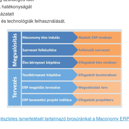
k hatékonyságát
ázatait
k és technológiák felhasználását.
részletes ismertetését tartalmazó brosúránkat a Maconomy ER