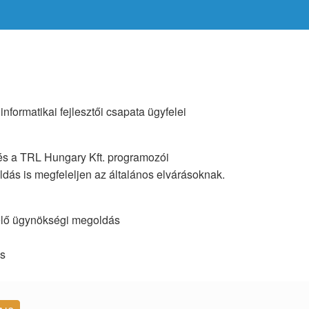
formatikai fejlesztői csapata ügyfelei
k és a TRL Hungary Kft. programozói
ás is megfeleljen az általános elvárásoknak.
zelő ügynökségi megoldás
és