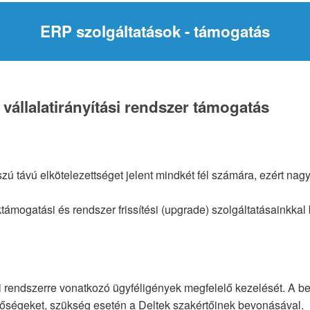
ERP szolgáltatások - támogatás
állalatirányítási rendszer támogatás
szú távú elkötelezettséget jelent mindkét fél számára, ezért n
ámogatási és rendszer frissítési (upgrade) szolgáltatásainkka
i rendszerre vonatkozó ügyféligények megfelelő kezelését. A be
tőségeket, szükség esetén a Deltek szakértőinek bevonásával.