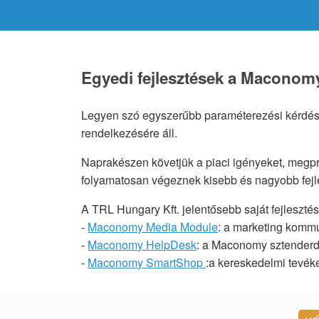
Egyedi fejlesztések a Macono
Legyen szó egyszerűbb paraméterezési kérdésekr
rendelkezésére áll.
Naprakészen követjük a piaci igényeket, megpró
folyamatosan végeznek kisebb és nagyobb fejl
A TRL Hungary Kft. jelentősebb saját fejlesztés
-
Maconomy Media Module
: a marketing komm
-
Maconomy HelpDesk
: a Maconomy sztenderd 
-
Maconomy SmartShop
:a kereskedelmi tevéke